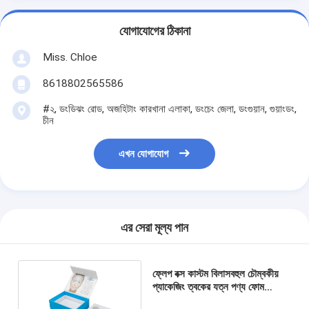
যোগাযোগের ঠিকানা
Miss. Chloe
8618802565586
#২, ডংডিঝং রোড, অজহিটাং কারখানা এলাকা, ডংচেং জেলা, ডংগুয়ান, গুয়াংডং,
চীন
এখন যোগাযোগ
এর সেরা মূল্য পান
ফ্লেপ বক্স কাস্টম বিলাসবহুল চৌম্বকীয়
প্যাকেজিং ত্বকের যত্ন পণ্য ফোম
সন্নিবেশ চৌম্বক বক্স