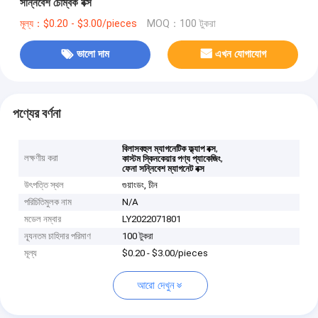
সন্নিবেশ চৌম্বক বক্স
মূল্য：$0.20 - $3.00/pieces
MOQ：100 টুকরা
ভালো দাম
এখন যোগাযোগ
পণ্যের বর্ণনা
,
বিলাসবহুল ম্যাগনেটিক ফ্ল্যাপ বক্স
লক্ষণীয় করা
,
কাস্টম স্কিনকেয়ার পণ্য প্যাকেজিং
ফেনা সন্নিবেশ ম্যাগনেট বক্স
উৎপত্তি স্থল
গুয়াংডং, চীন
পরিচিতিমুলক নাম
N/A
মডেল নম্বার
LY2022071801
ন্যূনতম চাহিদার পরিমাণ
100 টুকরা
মূল্য
$0.20 - $3.00/pieces
আরো দেখুন