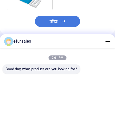
চালিয়ে
efunsales
প্রস্তাবিত পণ্য
2:01 PM
Good day, what product are you looking for?
ক্রীড়া কার্ডের জন্য কাস্টম লোগো
কাস্টম আকার পুনর্ব্যবহারযোগ্য
বিলাসবহুল প্রিমিয়াম ম
ফ্যাশন ইভা শক্ত কার্ডবোর্ড
corrugated কার্ডবোর্ড শক্ত
ক্লোজার ফ্লিপ টপ শক
ম্যাগনেটিক উপহার প্যাকেজিং বক্স
প্যাকেজিং বাক্স বিলাসবহুল ভাঁজ
কার্ডবোর্ড প্যাকেজ বক্স
চৌম্বকীয় উপহার বাক্স
সামগ্রীর জন্য ম্যাট পে
উপহারের বাক্স
ভালো দাম
ভালো দাম
ভালো দাম