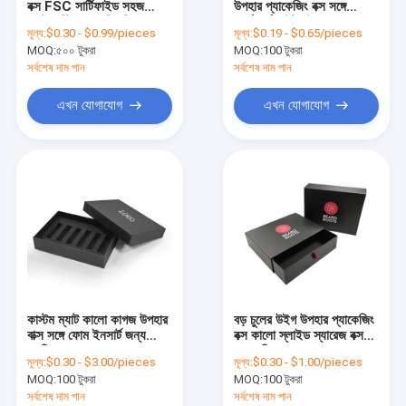
বক্স FSC সার্টিফাইড সহজ
উপহার প্যাকেজিং বক্স সঙ্গে
স্টীল ফোল্ডেবল বক্স
ল্যাটার স্ট্রিপ ওপেনিং সিল
কার্ডবোর্ড আউটলাইনার
মূল্য:
$0.30 - $0.99/pieces
মূল্য:
$0.19 - $0.65/pieces
MOQ:
গয়না প্যাকেজিং বক্স
৫০০ টুকরা
MOQ:
100 টুকরা
সর্বশেষ দাম পান
সর্বশেষ দাম পান
কাগজের মেইল বক্স
এখন যোগাযোগ
এখন যোগাযোগ
প্রসাধনী প্যাকেজিং বক্স
কাগজের শপিং ব্যাগ
টিউব প্যাকেজিং বক্স
কাস্টম ম্যাট কালো কাগজ উপহার
বড় চুলের উইগ উপহার প্যাকেজিং
বাক্স সঙ্গে ফোম ইনসার্ট জন্য
বক্স কালো স্লাইড স্যারেজ বক্স
সুগন্ধি প্যাকেজ
প্যাকেজিং
মূল্য:
$0.30 - $3.00/pieces
মূল্য:
$0.30 - $1.00/pieces
MOQ:
100 টুকরা
MOQ:
100 টুকরা
সর্বশেষ দাম পান
সর্বশেষ দাম পান