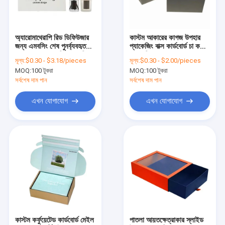
কারখানা পরিদর্শন
গুণমান নিয়ন্ত্রণ
অ্যারোমাথেরাপি রিড ডিফিউজার
কাস্টম আকারের কাগজ উপহার
জন্য এমবসিং শেষ পুনর্ব্যবহৃত
প্যাকেজিং বাক্স কার্ডবোর্ড চা কফি
আমাদের সাথে যোগাযোগ
সুগন্ধযুক্ত মোমবাতি প্যাকেজিং
প্যাকেজিং বাক্স
মূল্য:
$0.30 - $3.18/pieces
মূল্য:
$0.30 - $2.00/pieces
বক্স
MOQ:
100 টুকরা
MOQ:
100 টুকরা
খবর
সর্বশেষ দাম পান
সর্বশেষ দাম পান
মামলা
এখন যোগাযোগ
এখন যোগাযোগ
উপহার প্যাকেজিং বক্স
ম্যাগনেটিক প্যাকেজিং বক্স
ড্রয়ার প্যাকেজিং বক্স
ঢাকনা এবং বেস বক্স
কাস্টম কর্ফুয়েটেড কার্ডবোর্ড মেইল
পাতলা আয়তক্ষেত্রাকার স্লাইড