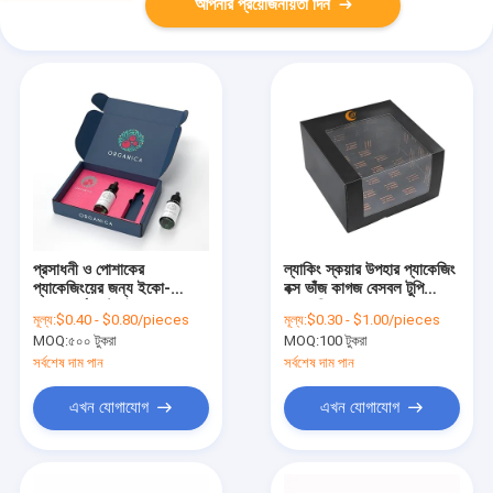
আপনার প্রয়োজনীয়তা দিন
প্রসাধনী ও পোশাকের
ল্যাকিং স্কয়ার উপহার প্যাকেজিং
প্যাকেজিংয়ের জন্য ইকো-
বক্স ভাঁজ কাগজ বেসবল টুপি
বন্ধুত্বপূর্ণ কাস্টমাইজড
প্যাকেজিং বক্স
মূল্য:
$0.40 - $0.80/pieces
মূল্য:
$0.30 - $1.00/pieces
গলফযুক্ত মেইল বক্স
MOQ:
৫০০ টুকরা
MOQ:
100 টুকরা
সর্বশেষ দাম পান
সর্বশেষ দাম পান
এখন যোগাযোগ
এখন যোগাযোগ