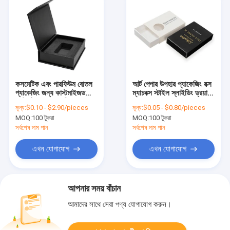
কসমেটিক এবং পারফিউম বোতল
আর্ট পেপার উপহার প্যাকেজিং বক্স
প্যাকেজিং জন্য কাস্টমাইজড
ম্যাচবক্স স্টাইল স্লাইডিং ড্রয়ার
ছোট চৌম্বক প্যাকেজিং বক্স
বক্স সঙ্গে গোল্ড ফয়েল মুদ্রণ
মূল্য:
$0.10 - $2.90/pieces
মূল্য:
$0.05 - $0.80/pieces
MOQ:
100 টুকরা
MOQ:
100 টুকরা
সর্বশেষ দাম পান
সর্বশেষ দাম পান
এখন যোগাযোগ
এখন যোগাযোগ
আপনার সময় বাঁচান
আমাদের সাথে সেরা পণ্য যোগাযোগ করুন।