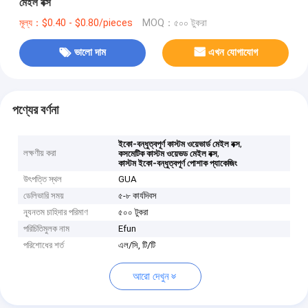
মেইল বক্স
মূল্য：$0.40 - $0.80/pieces
MOQ：৫০০ টুকরা
ভালো দাম
এখন যোগাযোগ
পণ্যের বর্ণনা
,
ইকো-বন্ধুত্বপূর্ণ কাস্টম ওয়েভার্ড মেইল বক্স
লক্ষণীয় করা
,
কসমেটিক কাস্টম ওয়েভড মেইল বক্স
কাস্টম ইকো-বন্ধুত্বপূর্ণ পোশাক প্যাকেজিং
উৎপত্তি স্থল
GUA
ডেলিভারি সময়
৫-৮ কার্যদিবস
ন্যূনতম চাহিদার পরিমাণ
৫০০ টুকরা
পরিচিতিমুলক নাম
Efun
পরিশোধের শর্ত
এল/সি, টি/টি
আরো দেখুন