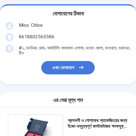
যোগাযোগের ঠিকানা
Miss. Chloe
8618802565586
#২, ডংডিঝং রোড, অজহিটাং কারখানা এলাকা, ডংচেং জেলা, ডংগুয়ান, গুয়াংডং,
চীন
এখন যোগাযোগ
এর সেরা মূল্য পান
প্রসাধনী ও পোশাকের প্যাকেজিংয়ের জন্য
ইকো-বন্ধুত্বপূর্ণ কাস্টমাইজড গলফযুক্ত
মেইল বক্স