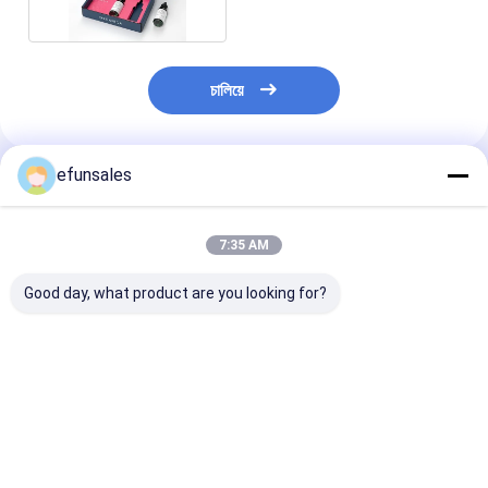
চালিয়ে
efunsales
প্রস্তাবিত পণ্য
7:35 AM
Good day, what product are you looking for?
কসমেটিক এবং পারফিউম বোতল
পরিবেশ-বান্ধব কাস্টম বাচ্চাদের
কাস্টম মোমবাতি জার ঢ
প্যাকেজিং জন্য কাস্টমাইজড
খেলনা উপহারের বাক্স, বিলাসবহুল
উপহার বক্স সঙ্গে CM
ছোট চৌম্বক প্যাকেজিং বক্স
শক্ত কার্ডবোর্ডের স্যুটকেস
PANTONE মুদ্রণ ম
স্টাইল, ধাতব হাতল সহ
প্যাকেজিং বক্স
ভালো দাম
ভালো দাম
ভালো দাম