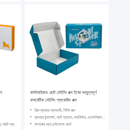
টন
কাস্টমাইজড ছোট মেইলিং বক্স ইকো বন্ধুত্বপূর্ণ
কসমেটিক মেইলিং প্যাকেজিং বক্স
শিল্প ব্যবহার:প্রসাধনী, শিপিং বক্স
ব্যবহার:টুথপেস্ট, আই শ্যাডো, পারফিউম, এসেনশিয়াল অয়েল, শ্যাম্পু, মাস্কারা, লুজ পাউডার, নেইল পলিশ অয়েল, ব্ল
 লেপ, বার্নিশিং, ডেবসড
কাগজের ধরন:ঢেউতোলা বোর্ড