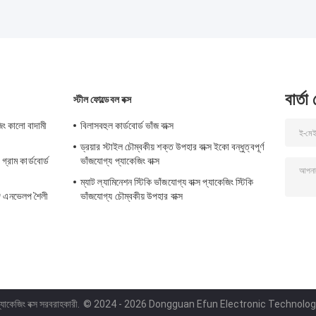
বার্তা
স্টীল ফোল্ডেবল বক্স
জিং কালো বাদামী
বিলাসবহুল কার্ডবোর্ড ভাঁজ বাক্স
ড্রয়ার স্টাইল চৌম্বকীয় শক্ত উপহার বাক্স ইকো বন্ধুত্বপূর্ণ
্রাম কার্ডবোর্ড
ভাঁজযোগ্য প্যাকেজিং বাক্স
ম্যাট ল্যামিনেশন স্টিকি ভাঁজযোগ্য বাক্স প্যাকেজিং স্টিকি
্গে এনভেলপ শৈলী
ভাঁজযোগ্য চৌম্বকীয় উপহার বাক্স
যাকেজিং বক্স সরবরাহকারী.
© 2024 - 2026 Dongguan Efun Electronic Technology C