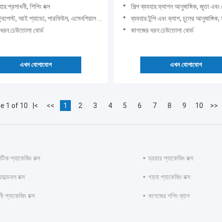
বহার:প্রসাধনী, শিপিং বক্স
শিল্প ব্যবহার:ফ্যাশন আনুষাঙ্গিক, জুতা এবং পোশ
 আই শ্যাডো, পারফিউম, এসেনশিয়াল অয়েল, শ্যাম্পু, মাস্কারা, লুজ পাউডার, নেইল পলিশ অয়েল, ব্ল
ব্যবহার:টুপি এবং ক্যাপ, চুলের আনুষাঙ্গিক, স্কার্ফ এবং শাল, বেল্ট, টাই, গ্লাভস এবং মিট
ধরন:ঢেউতোলা বোর্ড
কাগজের ধরন:ঢেউতোলা বোর্ড
এখন যোগাযোগ
এখন যোগাযোগ
e 1 of 10
|<
<<
1
2
3
4
5
6
7
8
9
10
>>
েটিক প্যাকেজিং বক্স
ড্রয়ার প্যাকেজিং বক্স
োল্ডেবল বক্স
গয়না প্যাকেজিং বক্স
ী প্যাকেজিং বক্স
কাগজের শপিং ব্যাগ