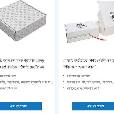
িট কার্টন বক্স কাপড় প্যাকেজিং জন্য
হোয়াইট কার্গুয়েটেড পেপার মেইলিং বক্স ই
d কার্ডবোর্ড Kraft মেইলিং বক্স
শিপিং ব্যাগ জন্য প্রসাধনী
বহার:বাসার পন্য
শিল্প ব্যবহার:প্রসাধন
, বিছানাপত্র, অন্যান্য গৃহস্থালী পণ্য, বালিশ, ছাতা, টেবিলওয়্যার, কুকওয়্যার
ব্যবহার:টুথপেস্ট, আই শ্যাডো, পারফিউম, এসেনশিয়াল অয়েল, শ্যাম্পু, মাস্কারা, লুজ পাউড
ধরন:আর্ট কাগজ
কাগজের ধরন:ঢেউতোলা বোর্ড
এখন যোগাযোগ
এখন যোগাযোগ