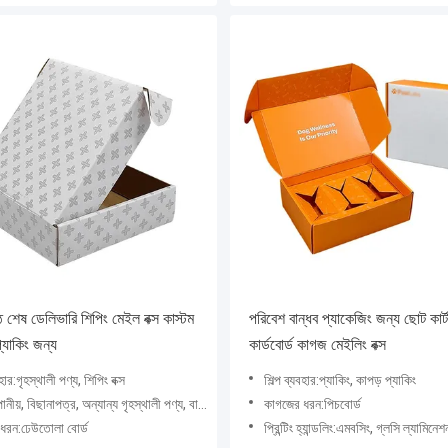
ঠ শেষ ডেলিভারি শিপিং মেইল বক্স কাস্টম
পরিবেশ বান্ধব প্যাকেজিং জন্য ছোট কার্
 প্যাকিং জন্য
কার্ডবোর্ড কাগজ মেইলিং বক্স
বহার:গৃহস্থালী পণ্য, শিপিং বক্স
শিল্প ব্যবহার:প্যাকিং, কাপড় প্যাকিং
, বিছানাপত্র, অন্যান্য গৃহস্থালী পণ্য, বালিশ, ছাতা, টেবিলওয়্যার, কুকওয়্যার
কাগজের ধরন:পিচবোর্ড
ধরন:ঢেউতোলা বোর্ড
প্রিন্টিং হ্যান্ডলিং:এমবসিং, গ্লসি ল্যামিনেশন, ম্যাট ল্যামিনেশন, স্ট্যাম্পিং, ইউভি