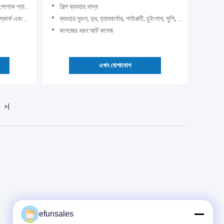
াক প্যাকেজিং
শিল্প ব্যবহার:খাদ্য
েন, অন্যান্য ফ্যাশন আনু
ব্যবহার:নুডল, দুধ, হ্যামবার্গার, পাউরুটি, চুইংগাম, সুশি, জেলি, স্যান্ডউইচ, চিনি, সালাদ, অলিভ অয়েল, কেক, স্ন
কাগজের ধরন:আর্ট কাগজ
এখন যোগাযোগ
>|
efunsales