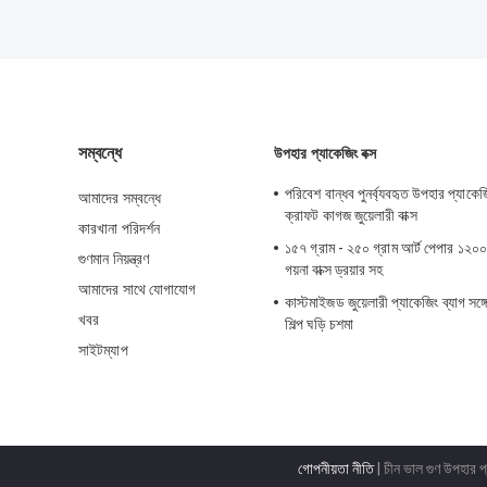
সম্বন্ধে
উপহার প্যাকেজিং বক্স
পরিবেশ বান্ধব পুনর্ব্যবহৃত উপহার প্যাকে
আমাদের সম্বন্ধে
ক্রাফট কাগজ জুয়েলারী বাক্স
কারখানা পরিদর্শন
১৫৭ গ্রাম - ২৫০ গ্রাম আর্ট পেপার ১২০০ গ
গুণমান নিয়ন্ত্রণ
গয়না বাক্স ড্রয়ার সহ
আমাদের সাথে যোগাযোগ
কাস্টমাইজড জুয়েলারী প্যাকেজিং ব্যাগ সঙ
খবর
শিল্প ঘড়ি চশমা
সাইটম্যাপ
গোপনীয়তা নীতি
| চীন ভাল গুণ উপহার প্