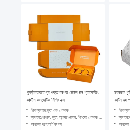
পুনর্ব্যবহারযোগ্য শক্ত কাগজ মেইল বক্স প্যাকেজিং
চকচকে পৃষ্
কাস্টম কসমেটিক শিপিং বক্স
কার্টন বক্স
শিল্প ব্যবহার:জুতা এবং পোশাক
শিল্প ব্য
ব্যবহার:পোশাক, জুতা, আন্ডারওয়্যার, শিশুদের পোশাক, পশম, গার্মেন্টস এবং প্রসেসিং আনুষাঙ্গিক, মোজা, অন্যান্য জ
ব্যবহার:পানীয়
কাগজের ধরন:আর্ট কাগজ
কাগজের 