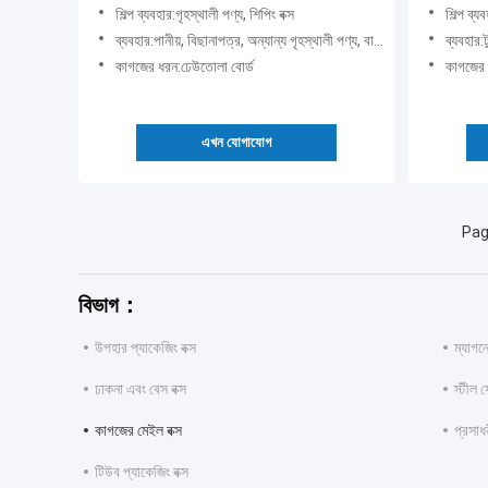
শিল্প ব্যবহার:গৃহস্থালী পণ্য, শিপিং বক্স
শিল্প ব্য
ব্যবহার:পানীয়, বিছানাপত্র, অন্যান্য গৃহস্থালী পণ্য, বালিশ, ছাতা, টেবিলওয়্যার, কুকওয়্যার
ব্যবহার:টুথপেস্ট,
কাগজের ধরন:ঢেউতোলা বোর্ড
কাগজের 
এখন যোগাযোগ
Pag
বিভাগ：
উপহার প্যাকেজিং বক্স
ম্যাগন
ঢাকনা এবং বেস বক্স
স্টীল ফ
কাগজের মেইল বক্স
প্রসাধন
টিউব প্যাকেজিং বক্স