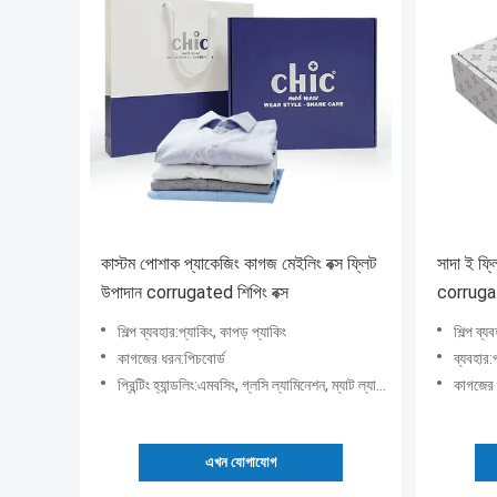
কাস্টম পোশাক প্যাকেজিং কাগজ মেইলিং বক্স ফ্লিট
সাদা ই ফ্ল
উপাদান corrugated শিপিং বক্স
corrugate
শিল্প ব্যবহার:প্যাকিং, কাপড় প্যাকিং
শিল্প ব্য
কাগজের ধরন:পিচবোর্ড
ব্যবহার:পানীয়
প্রিন্টিং হ্যান্ডলিং:এমবসিং, গ্লসি ল্যামিনেশন, ম্যাট ল্যামিনেশন, স্ট্যাম্পিং, ইউভি লেপ, বার্নিশিং, ডেবসড
কাগজের 
এখন যোগাযোগ