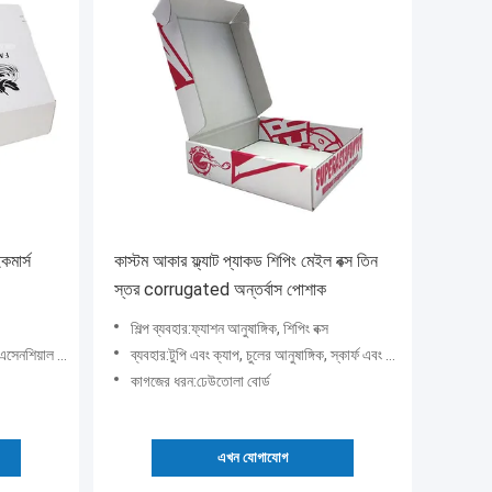
কমার্স
কাস্টম আকার ফ্ল্যাট প্যাকড শিপিং মেইল বক্স তিন
স্তর corrugated অন্তর্বাস পোশাক
শিল্প ব্যবহার:ফ্যাশন আনুষাঙ্গিক, শিপিং বক্স
ার, নেইল পলিশ অয়েল, ব্ল
ব্যবহার:টুপি এবং ক্যাপ, চুলের আনুষাঙ্গিক, স্কার্ফ এবং শাল, বেল্ট, টাই, গ্লাভস এবং মিটেন, অন্যান্য ফ্যাশন আনু
কাগজের ধরন:ঢেউতোলা বোর্ড
এখন যোগাযোগ