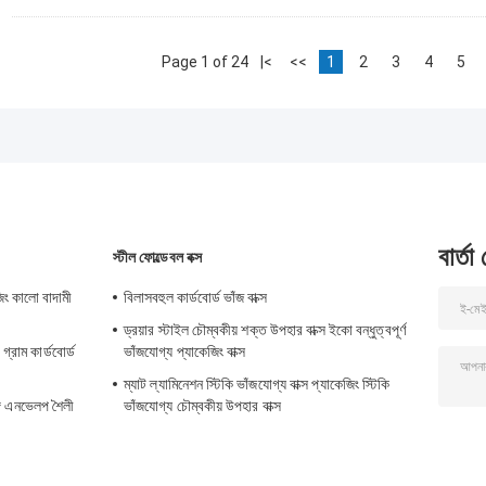
Page 1 of 24
|<
<<
1
2
3
4
5
বার্তা
স্টীল ফোল্ডেবল বক্স
জিং কালো বাদামী
বিলাসবহুল কার্ডবোর্ড ভাঁজ বাক্স
ড্রয়ার স্টাইল চৌম্বকীয় শক্ত উপহার বাক্স ইকো বন্ধুত্বপূর্ণ
্রাম কার্ডবোর্ড
ভাঁজযোগ্য প্যাকেজিং বাক্স
ম্যাট ল্যামিনেশন স্টিকি ভাঁজযোগ্য বাক্স প্যাকেজিং স্টিকি
্গে এনভেলপ শৈলী
ভাঁজযোগ্য চৌম্বকীয় উপহার বাক্স