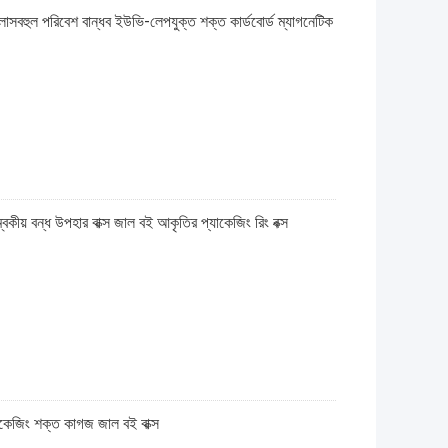
িলাসবহুল পরিবেশ বান্ধব ইউভি-লেপযুক্ত শক্ত কার্ডবোর্ড ম্যাগনেটিক
্বকীয় বন্ধ উপহার বাক্স জাল বই আকৃতির প্যাকেজিং রিং বক্স
যাকেজিং শক্ত কাগজ জাল বই বাক্স