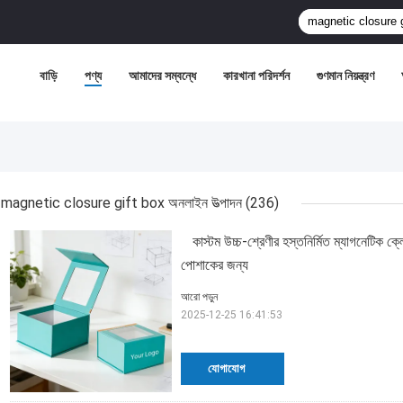
বাড়ি
পণ্য
আমাদের সম্বন্ধে
কারখানা পরিদর্শন
গুণমান নিয়ন্ত্রণ
magnetic closure gift box অনলাইন উত্পাদন
(236)
কাস্টম উচ্চ-শ্রেণীর হস্তনির্মিত ম্যাগনেটিক ক্
পোশাকের জন্য
আরো পড়ুন
2025-12-25 16:41:53
যোগাযোগ