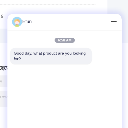
6
7
8
9
10
>>
>|
Efun
6:58 AM
Good day, what product are you looking 
for?
 ছেড়ে