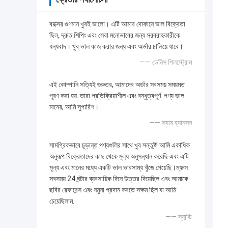
বাক্সের গুণমান খুবই ভালো। এটি আমার দোকানে ভাল বিক্রেতা
ছিল, দ্রুত শিপিং এবং সেবা মনোভাবের জন্য সরবরাহকারীকে
ধন্যবাদ। খুব ভাল কাজ করার জন্য এবং অর্ডার চালিয়ে যাবে।
—— ডেনিস পিলস্ট্রোম
এই কোম্পানি সত্যিই গুরুতর, আমাদের অর্ডার সবসময় সময়মত
পূরণ করা হয়. তারা প্রতিক্রিয়াশীল এবং বন্ধুত্বপূর্ণ. পণ্য ভাল
মানের, আমি সুপারিশ।
—— স্যাম হ্যানসন
সামগ্রিকভাবে চূড়ান্ত পণ্যগুলির সাথে খুব সন্তুষ্ট! আমি একাধিক
অনুরূপ বিক্রেতাদের কাছ থেকে মূল্য অনুসন্ধান করেছি এবং এটি
মূল্য এবং মানের মধ্যে একটি ভাল ভারসাম্য খুঁজে পেয়েছি।ম্যাক্স
সবসময় 24 ঘন্টার ব্যবসায়িক দিনে উত্তর দিয়েছিল এবং আমাকে
ছবির রেফারেন্স এবং নমুনা প্রদান করতে সক্ষম ছিল যা আমি
চেয়েছিলাম.
—— স্যান্ডি