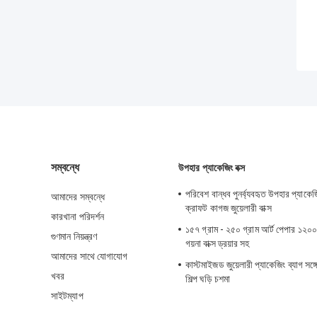
সম্বন্ধে
উপহার প্যাকেজিং বক্স
পরিবেশ বান্ধব পুনর্ব্যবহৃত উপহার প্যাকে
আমাদের সম্বন্ধে
ক্রাফট কাগজ জুয়েলারী বাক্স
কারখানা পরিদর্শন
১৫৭ গ্রাম - ২৫০ গ্রাম আর্ট পেপার ১২০০ গ
গুণমান নিয়ন্ত্রণ
গয়না বাক্স ড্রয়ার সহ
আমাদের সাথে যোগাযোগ
কাস্টমাইজড জুয়েলারী প্যাকেজিং ব্যাগ সঙ
খবর
শিল্প ঘড়ি চশমা
সাইটম্যাপ