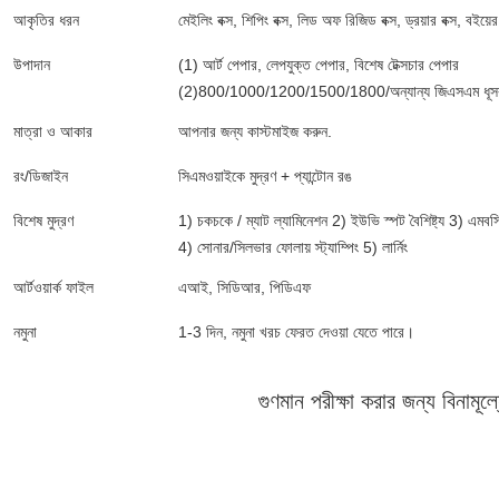
আকৃতির ধরন
মেইলিং বক্স, শিপিং বক্স, লিড অফ রিজিড বক্স, ড্রয়ার বক্স, বইয়ে
উপাদান
(1) আর্ট পেপার, লেপযুক্ত পেপার, বিশেষ টেক্সচার পেপার
(2)800/1000/1200/1500/1800/অন্যান্য জিএসএম ধূস
মাত্রা ও আকার
আপনার জন্য কাস্টমাইজ করুন.
রং/ডিজাইন
সিএমওয়াইকে মুদ্রণ + প্যান্টোন রঙ
বিশেষ মুদ্রণ
1) চকচকে / ম্যাট ল্যামিনেশন 2) ইউভি স্পট বৈশিষ্ট্য 3) এমবস
4) সোনার/সিলভার ফোলায় স্ট্যাম্পিং 5) লার্নিং
আর্টওয়ার্ক ফাইল
এআই, সিডিআর, পিডিএফ
নমুনা
1-3 দিন, নমুনা খরচ ফেরত দেওয়া যেতে পারে।
গুণমান পরীক্ষা করার জন্য বিনামূল্য