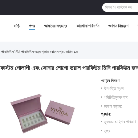
বাড়ি
পণ্য
আমাদের সম্বন্ধে
কারখানা পরিদর্শন
গুণমান নিয়ন্ত্রণ
পারফিউম মিনি পারফিউম জন্য গ্লাস বোতল প্যাকেজিং বক্স
কাস্টম গোলাপী এবং সোনার লোগো ভয়াল পারফিউম মিনি পারফিউম জন্য
পণ্যের বিবরণ:
উৎপত্তি স্থল:
পরিচিতিমুলক নাম:
মডেল নম্বার:
প্রদান:
ন্যূনতম চাহিদার পরিমাণ:
মূল্য: