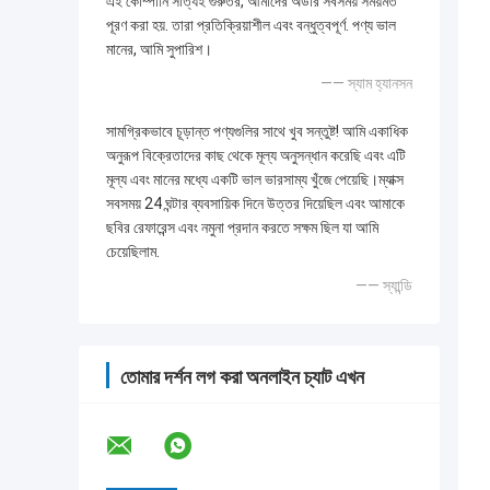
এই কোম্পানি সত্যিই গুরুতর, আমাদের অর্ডার সবসময় সময়মত
পূরণ করা হয়. তারা প্রতিক্রিয়াশীল এবং বন্ধুত্বপূর্ণ. পণ্য ভাল
মানের, আমি সুপারিশ।
—— স্যাম হ্যানসন
সামগ্রিকভাবে চূড়ান্ত পণ্যগুলির সাথে খুব সন্তুষ্ট! আমি একাধিক
অনুরূপ বিক্রেতাদের কাছ থেকে মূল্য অনুসন্ধান করেছি এবং এটি
মূল্য এবং মানের মধ্যে একটি ভাল ভারসাম্য খুঁজে পেয়েছি।ম্যাক্স
সবসময় 24 ঘন্টার ব্যবসায়িক দিনে উত্তর দিয়েছিল এবং আমাকে
ছবির রেফারেন্স এবং নমুনা প্রদান করতে সক্ষম ছিল যা আমি
চেয়েছিলাম.
—— স্যান্ডি
তোমার দর্শন লগ করা অনলাইন চ্যাট এখন