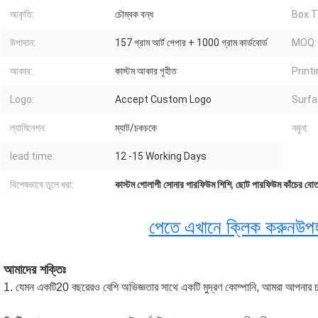
আকৃতি:
চৌম্বক বন্ধ
Box T
উপাদান:
157 গ্রাম আর্ট পেপার + 1000 গ্রাম কার্ডবোর্ড
MOQ:
আকার:
কাস্টম আকার গৃহীত
Printi
Logo:
Accept Custom Logo
Surfa
ল্যামিনেশন:
ম্যাট/চকচকে
নমুনা:
lead time:
12 -15 Working Days
বিশেষভাবে তুলে ধরা:
কাস্টম গোলাপী সোনার পারফিউম শিশি
,
ছোট পারফিউম কাঁচের বোত
পেতে এখানে ক্লিক করুন
উপহ
আমাদের শক্তিঃ
1. যেমন একটি
20 বছরেরও বেশি অভিজ্ঞতার সাথে একটি মুদ্রণ কোম্পানি, আমরা আপনার চ