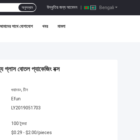
উদ্ধৃতির জন্য আবেদন
|
Bengali
অনুসন্ধান
আমাদের সাথে যোগাযোগ
খবর
মামলা
 গ্লাস বোতল প্যাকেজিং বক্স
গুয়াংডং, চীন
Efun
LY2019051703
100 টুকরা
$0.29 - $2.00/pieces