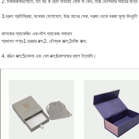
2. টি
কারখানাগুলোতে, যত বড় বা ছোট অর্ডারই হোক না কেন, তারা ডেলিভারি সময়ের মধ্যে
3.
দ্রুত প্রতিক্রিয়া, মনোরম যোগাযোগ, উচ্চ মানের সেবা, দরজা থেকে দরজা মূল্য উদ্ধৃ
কাগজের প্যাকেজিং এক-স্টপ প্যাকেজ সমাধান
প্রধানত পণ্যঃ1.ড্রয়ার বক্স;2. চৌম্বক বাক্স;3ভাঁজ বাক্স;
4. রঙিন বাক্স;5ঢাকনা এবং বেস বক্স;6কাগজের ব্যাগ ইত্যাদি।