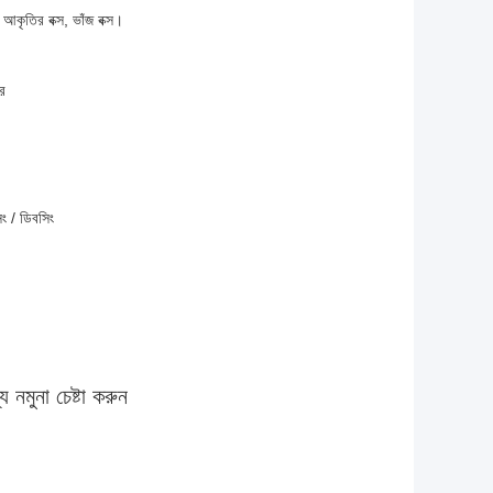
র আকৃতির বক্স, ভাঁজ বক্স।
র
িং / ডিবসিং
ে নমুনা চেষ্টা করুন