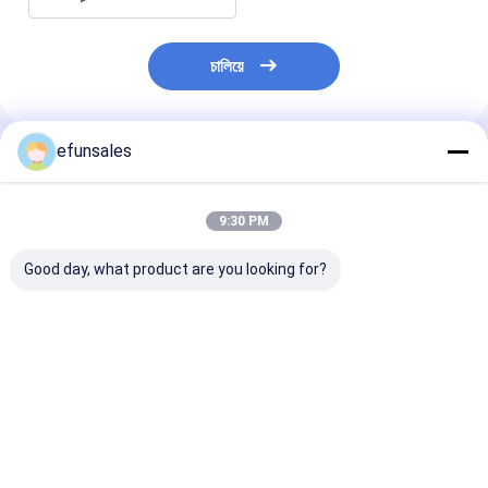
চালিয়ে
efunsales
প্রস্তাবিত পণ্য
9:30 PM
Good day, what product are you looking for?
ক্রীড়া কার্ডের জন্য কাস্টম লোগো
কাস্টম আকার পুনর্ব্যবহারযোগ্য
বিলাসবহুল প্রিমিয়াম ম
ফ্যাশন ইভা শক্ত কার্ডবোর্ড
corrugated কার্ডবোর্ড শক্ত
ক্লোজার ফ্লিপ টপ শক
ম্যাগনেটিক উপহার প্যাকেজিং বক্স
প্যাকেজিং বাক্স বিলাসবহুল ভাঁজ
কার্ডবোর্ড প্যাকেজ বক্স
চৌম্বকীয় উপহার বাক্স
সামগ্রীর জন্য ম্যাট পে
উপহারের বাক্স
ভালো দাম
ভালো দাম
ভালো দাম