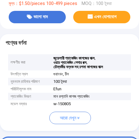
মূল্য：$1.50/pieces 100-499 pieces
MOQ：100 টুকরা
ভালো দাম
এখন যোগাযোগ
পণ্যের বর্ণনা
,
জুয়েলারী প্যাকেজিং কাগজের বাক্স
লক্ষণীয় করা
,
ওয়াচ প্যাকেজিং পেপার বক্স
চৌম্বকীয় বন্ধক সহ চশমা কাগজের বাক্স
উৎপত্তি স্থল
গুয়াংডং, চীন
ন্যূনতম চাহিদার পরিমাণ
100 টুকরা
পরিচিতিমুলক নাম
Efun
প্যাকেজিং বিবরণ
মান রপ্তানি কাগজ প্যাকেজিং
মডেল নম্বার
w-150805
আরো দেখুন