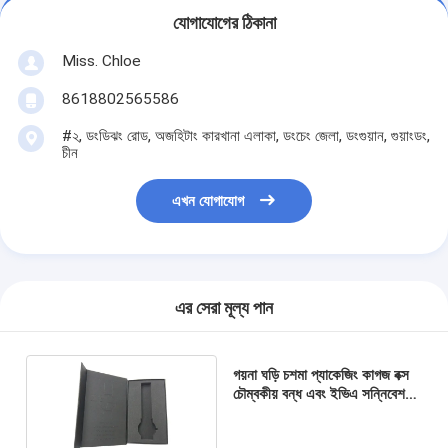
যোগাযোগের ঠিকানা
Miss. Chloe
8618802565586
#২, ডংডিঝং রোড, অজহিটাং কারখানা এলাকা, ডংচেং জেলা, ডংগুয়ান, গুয়াংডং,
চীন
এখন যোগাযোগ
এর সেরা মূল্য পান
গয়না ঘড়ি চশমা প্যাকেজিং কাগজ বক্স
চৌম্বকীয় বন্ধ এবং ইভিএ সন্নিবেশ
সঙ্গে