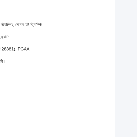
যাম্পিং, সোনার হট স্ট্যাম্পিং
্যাদি
H28881), PGAA
ারি।