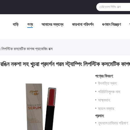
বাড়ি
পণ্য
আমাদের সম্বন্ধে
কারখানা পরিদর্শন
গুণমান নিয়ন্ত্রণ
পিং লিপস্টিক কসমেটিক কাগজ প্যাকেজিং বক্স
রঙিন নকশা সহ খুচরা প্রদর্শন গরম স্ট্যাম্পিং লিপস্টিক কসমেটিক কাগজ
পণ্যের বিবরণ:
উৎপত্তি স্থল:
পরিচিতিমুলক নাম:
সাক্ষ্যদান:
মডেল নম্বার:
প্রদান:
ন্যূনতম চাহিদার পরিমাণ: