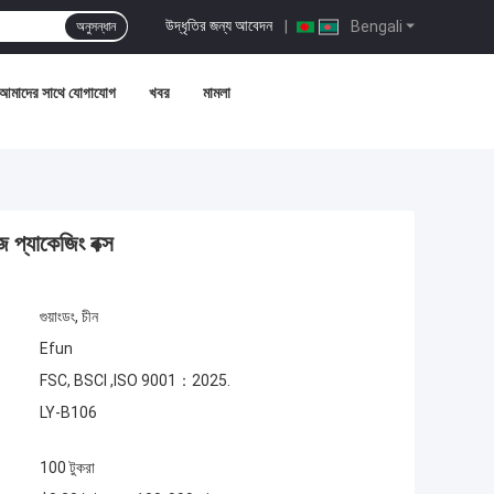
উদ্ধৃতির জন্য আবেদন
|
Bengali
অনুসন্ধান
আমাদের সাথে যোগাযোগ
খবর
মামলা
 প্যাকেজিং বক্স
গুয়াংডং, চীন
Efun
FSC, BSCI ,ISO 9001：2025.
LY-B106
100 টুকরা