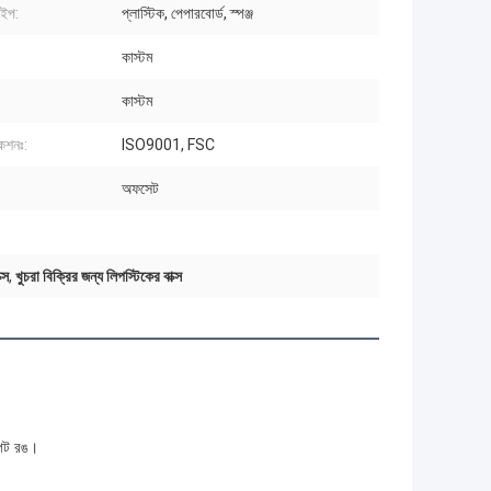
াইপ:
প্লাস্টিক, পেপারবোর্ড, স্পঞ্জ
কাস্টম
কাস্টম
কেশনঃ:
ISO9001, FSC
অফসেট
্স
,
খুচরা বিক্রির জন্য লিপস্টিকের বাক্স
্পট রঙ।