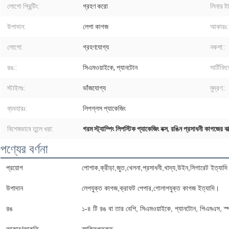
লোগো প্রিন্টিং:
গ্রহণ করো
লিনার ট
উপাদান:
লেপা কাগজ
আকারঃ:
লোগো:
গ্রহণযোগ্য
নকশা::
রঙ::
সিএমওয়াইকে, প্যানটোন
সার্টিফি
স্টাইলঃ:
ভাঁজযোগ্য
মুদ্রণ::
ব্যবহারঃ:
লিপগ্লস প্যাকেজিং
বিশেষভাবে তুলে ধরা:
গরম স্ট্যাম্পিং লিপস্টিক প্যাকেজিং বক্স
,
রঙিন প্রসাধনী কাগজের বাক
পণ্যের বর্ণনা
প্রয়োগ
পোশাক,ক্রীড়া,জুত,খেলনা,প্রসাধনী,খাদ্য,উইন,সিগারেট ইত্যাদি
উপাদান
লেপযুক্ত কাগজ,ক্রাফট পেপার,গোলাপযুক্ত কাগজ ইত্যাদি।
রঙ
১-৪ টি রঙ বা তার বেশি, সিএমওয়াইকে, প্যানটোন, পিএমএস, স