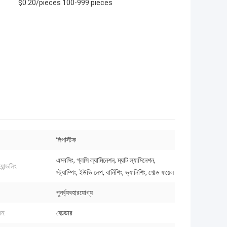
$0.20/pieces 100-999 pieces
লিপস্টিক
এমবসিং, গ্লসি ল্যামিনেশন, ম্যাট ল্যামিনেশন,
হ্যান্ডলিং:
স্ট্যাম্পিং, ইউভি লেপ, বার্নিশিং, ভ্যানিশিং, গোল্ড ফয়েল
পুনর্ব্যবহারযোগ্য
রন:
ফোল্ডার