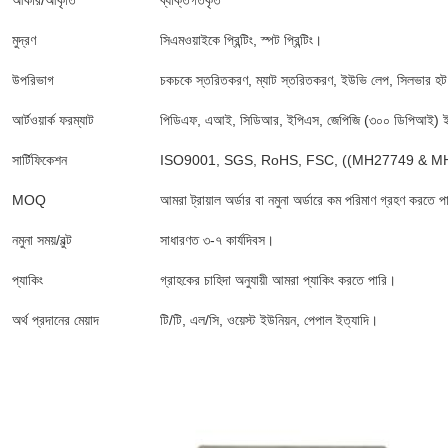
আকার/আকৃতি
ব্যক্তিগতকৃত
মুদ্রণ
সিএমওয়াইকে প্রিন্টিং, স্পট প্রিন্টিং।
উপরিভাগ
চকচকে স্তরিতকরণ, ম্যাট স্তরিতকরণ, ইউভি লেপ, সিলভার হট স্ট্
আর্টওয়ার্ক ফরম্যাট
পিডিএফ, এআই, সিডিআর, ইপিএস, জেপিজি (৩০০ ডিপিআই) ইত
সার্টিফিকেশন
ISO9001, SGS, RoHS, FSC, ((MH27749 & M
MOQ
আমরা ট্রায়াল অর্ডার বা নমুনা অর্ডারে কম পরিমাণ গ্রহণ করতে প
নমুনা সময়/বুল্ট
সাধারণত ৩-৭ কার্যদিবস।
প্যাকিং
গ্রাহকের চাহিদা অনুযায়ী আমরা প্যাকিং করতে পারি।
অর্থ প্রদানের মেয়াদ
টি/টি, এল/সি, ওয়েস্ট ইউনিয়ন, পেপাল ইত্যাদি।