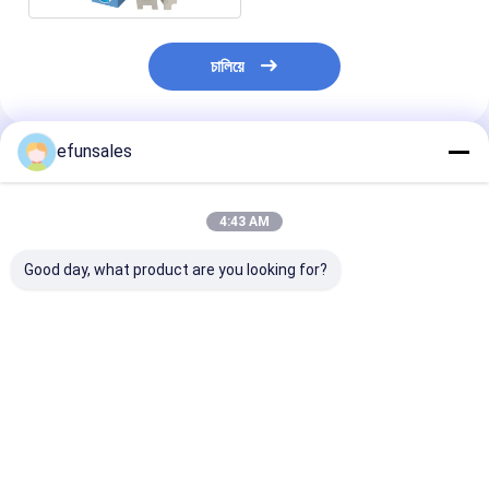
চালিয়ে
efunsales
প্রস্তাবিত পণ্য
4:43 AM
Good day, what product are you looking for?
ইলেকট্রনিক্সের জন্য মুদ্রিত
কাস্টমাইজড খেলনা প্রসাধনী
কাস্টমাইজড লোগো ভা
কাগজের বাক্স ইউএসবি তার,
পোশাক কার্ডবোর্ড ডিসপ্লে স্বচ্ছ
কাগজ কার্ড চা ব্যাগ বি
চার্জার, ডেটা তার প্যাকেজিং সাদা
কাস্টম ডল প্যাকেজিং বক্স, স্বচ্ছ
সুগন্ধযুক্ত চা কফি প্য
কার্ডবোর্ড উপহার বাক্স
পিভিসি উইন্ডো সহ
জন্য উপহার বাক্স
ভালো দাম
ভালো দাম
ভালো দাম