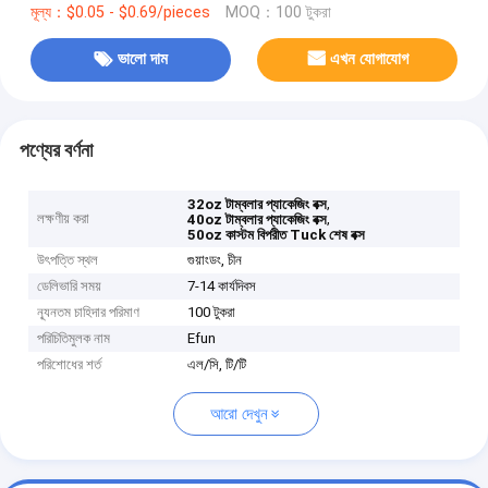
মূল্য：$0.05 - $0.69/pieces
MOQ：100 টুকরা
ভালো দাম
এখন যোগাযোগ
পণ্যের বর্ণনা
,
32oz টাম্বলার প্যাকেজিং বক্স
লক্ষণীয় করা
,
40oz টাম্বলার প্যাকেজিং বক্স
50oz কাস্টম বিপরীত Tuck শেষ বক্স
উৎপত্তি স্থল
গুয়াংডং, চীন
ডেলিভারি সময়
7-14 কার্যদিবস
ন্যূনতম চাহিদার পরিমাণ
100 টুকরা
পরিচিতিমুলক নাম
Efun
পরিশোধের শর্ত
এল/সি, টি/টি
আরো দেখুন