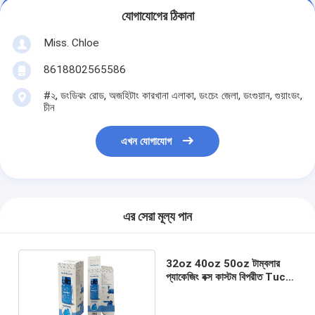
যোগাযোগের ঠিকানা
Miss. Chloe
8618802565586
#২, ডংডিঝং রোড, অজহিটাং কারখানা এলাকা, ডংচেং জেলা, ডংগুয়ান, গুয়াংডং,
চীন
এখন যোগাযোগ
এর সেরা মূল্য পান
32oz 40oz 50oz টাম্বলার
প্যাকেজিং বক্স কাস্টম বিপরীত Tuck
শেষ বক্স