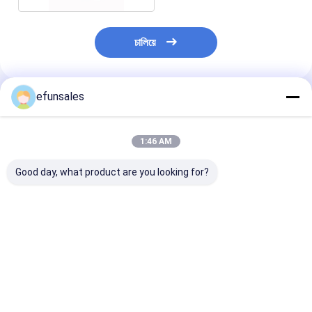
চালিয়ে
efunsales
প্রস্তাবিত পণ্য
1:46 AM
Good day, what product are you looking for?
বিলাসবহুল কাস্টম লোগো ছোট
কারখানার দাম কাস্টম পরিবেশ
সিএমওয়াইকে ছোট স্
ড্রয়ার বক্স কার্ডবোর্ড গয়না
বান্ধব আয়তক্ষেত্রাকার স্লাইডিং
ড্রয়ার বক্স
প্যাকেজিং বক্স স্লাইডিং ড্রয়ার
ড্রয়ার প্যাকেজিং বক্স জন্য উইগ
কাগজ বক্স জন্য নেকলেস উপহার
স্কার্ফ Wallet
ভালো দাম
ভালো দাম
ভালো দাম