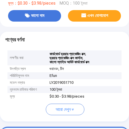
মূল্য：$0.30 - $3.98/pieces
MOQ：100 টুকরা
ভালো দাম
এখন যোগাযোগ
পণ্যের বর্ণনা
,
কার্ডবোর্ড ড্রয়ার প্যাকেজিং বক্স
লক্ষণীয় করা
,
ড্রয়ার প্যাকেজিং বক্স কাস্টম
কালো স্লাইড আউট কার্ডবোর্ড বক্স
উৎপত্তি স্থল
গুয়াংডং, চীন
পরিচিতিমুলক নাম
Efun
মডেল নম্বার
LY2019051710
ন্যূনতম চাহিদার পরিমাণ
100 টুকরা
মূল্য
$0.30 - $3.98/pieces
আরো দেখুন