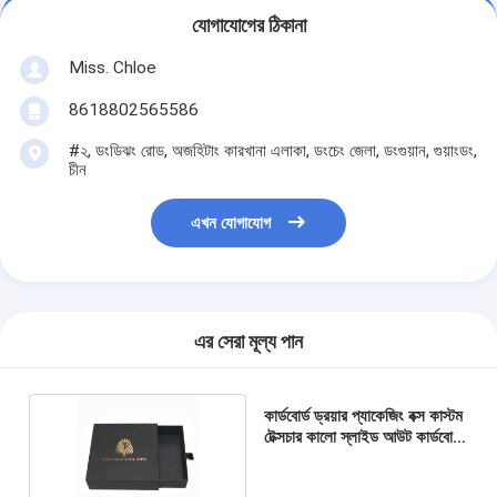
যোগাযোগের ঠিকানা
Miss. Chloe
8618802565586
#২, ডংডিঝং রোড, অজহিটাং কারখানা এলাকা, ডংচেং জেলা, ডংগুয়ান, গুয়াংডং,
চীন
এখন যোগাযোগ
এর সেরা মূল্য পান
কার্ডবোর্ড ড্রয়ার প্যাকেজিং বক্স কাস্টম
টেক্সচার কালো স্লাইড আউট কার্ডবোর্ড
বক্স