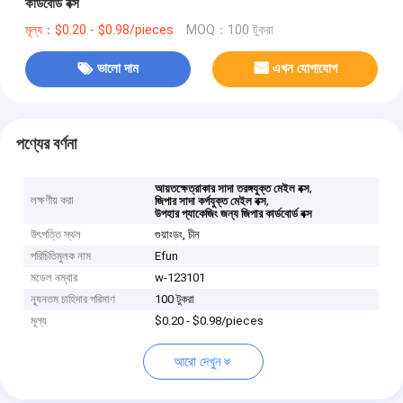
কার্ডবোর্ড বক্স
মূল্য：$0.20 - $0.98/pieces
MOQ：100 টুকরা
ভালো দাম
এখন যোগাযোগ
পণ্যের বর্ণনা
,
আয়তক্ষেত্রাকার সাদা তরঙ্গযুক্ত মেইল বক্স
লক্ষণীয় করা
,
জিপার সাদা কর্গযুক্ত মেইল বক্স
উপহার প্যাকেজিং জন্য জিপার কার্ডবোর্ড বক্স
উৎপত্তি স্থল
গুয়াংডং, চীন
পরিচিতিমুলক নাম
Efun
মডেল নম্বার
w-123101
ন্যূনতম চাহিদার পরিমাণ
100 টুকরা
মূল্য
$0.20 - $0.98/pieces
আরো দেখুন