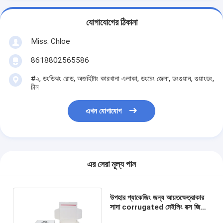
যোগাযোগের ঠিকানা
Miss. Chloe
8618802565586
#২, ডংডিঝং রোড, অজহিটাং কারখানা এলাকা, ডংচেং জেলা, ডংগুয়ান, গুয়াংডং,
চীন
এখন যোগাযোগ
এর সেরা মূল্য পান
উপহার প্যাকেজিং জন্য আয়তক্ষেত্রাকার
সাদা corrugated মেইলিং বক্স জিপার
কার্ডবোর্ড বক্স