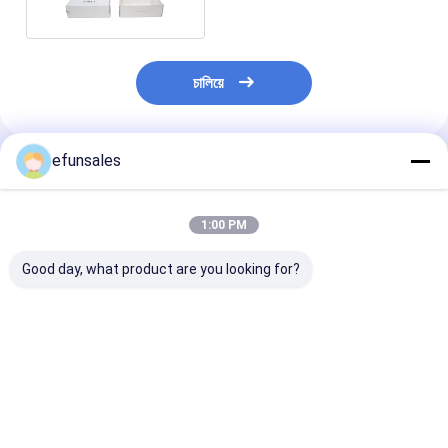
চালিয়ে
efunsales
প্রস্তাবিত পণ্য
1:00 PM
Good day, what product are you looking for?
লোগো সহ কাস্টম লাক্সারি
শিপিং এয়ারক্রাফট বক্স
লোগো সহ পোশাক শিপি
মহিলাদের জুতার বাক্স, জুতা বা
পুনর্ব্যবহারযোগ্য প্রতিরোধী উচ্চ
প্যাকেজিংয়ের জন্য কাস
কাপড়ের জন্য পরিবেশ বান্ধব
শক্তিযুক্ত ঢেউতোলা কার্ডবোর্ড
কার্ডবোর্ড ভাঁজযোগ্য এ
পোস্টাল প্যাকেজিং ঢেউতোলা
ছোট ব্যবসার প্যাকেজিংয়ের জন্য
পুনর্ব্যবহৃত বাক্স
বোর্ড
এমবসিং
ভালো দাম
ভালো দাম
ভালো দাম