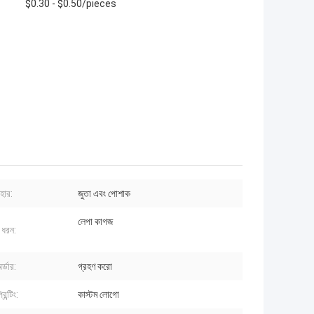
$0.30 - $0.50/pieces
বহার:
জুতা এবং পোশাক
লেপা কাগজ
 ধরন:
র্ডার:
গ্রহণ করো
িন্টিং:
কাস্টম লোগো