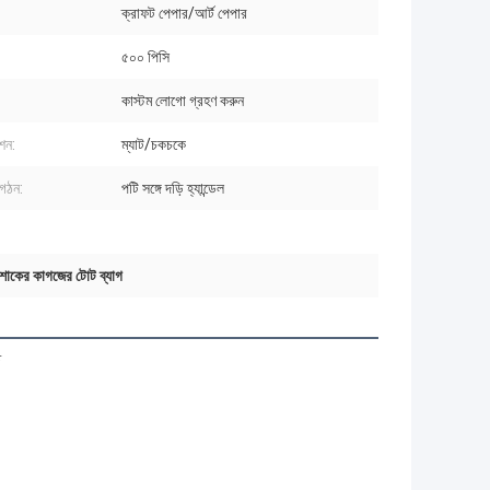
ক্রাফট পেপার/আর্ট পেপার
:
৫০০ পিসি
কাস্টম লোগো গ্রহণ করুন
েশন:
ম্যাট/চকচকে
গঠন:
পটি সঙ্গে দড়ি হ্যান্ডেল
পোশাকের কাগজের টোট ব্যাগ
ত