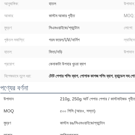
আনুষাঙ্গিক:
হাতল
উপাদান:
আকার:
কাস্টম আকার গৃহীত
MOQ.
মুদ্রণ:
সিএমওয়াইকে/প্যান্টোন
লোগো:
পৃষ্ঠতল সমাপ্তি:
গরম ফয়েল/UV/বার্নিশ
ল্যামিন
হাতল:
ফিতা/দড়ি
উপাদান 
প্রয়োগ:
কেনাকাটা উপহার খুচরা ব্যাগ
বিশেষভাবে তুলে ধরা:
টোট পেপার শপিং ব্যাগ
,
পোশাক কাগজ শপিং ব্যাগ
,
হ্যান্ডেল সহ 
পণ্যের বর্ণনা
উপাদান
210g, 250g আর্ট পেপার পেপার / কাস্টমাইজড গৃহী
MOQ
৫০০ পিসি (আরও, সস্তা)
মুদ্রণ
কাস্টম রঙ/সিএমওয়াইকে/প্যান্টোন