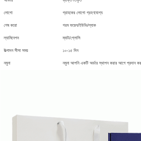
আকার
ব্যক্তিগতকৃত
লোগো
গ্রাহকের লোগো গ্রহণযোগ্য
শেষ করো
গরম ফয়েল/ইউভি/ল্যাক
ল্যামিনেশন
ম্যাট/গ্লোসি
উত্পাদন সীসা সময়
১০-১৫ দিন
নমুনা
নমুনা আপনি একটি অর্ডার স্থাপন করার আগে প্রদান কর