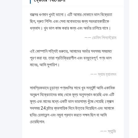
বাক্সের গুণমান খুবই ভালো। এটি আমার দোকানে ভাল বিক্রেতা
ছিল, দ্রুত শিপিং এবং সেবা মনোভাবের জন্য সরবরাহকারীকে
ধন্যবাদ। খুব ভাল কাজ করার জন্য এবং অর্ডার চালিয়ে যাবে।
—— ডেনিস পিলস্ট্রোম
এই কোম্পানি সত্যিই গুরুতর, আমাদের অর্ডার সবসময় সময়মত
পূরণ করা হয়. তারা প্রতিক্রিয়াশীল এবং বন্ধুত্বপূর্ণ. পণ্য ভাল
মানের, আমি সুপারিশ।
—— স্যাম হ্যানসন
সামগ্রিকভাবে চূড়ান্ত পণ্যগুলির সাথে খুব সন্তুষ্ট! আমি একাধিক
অনুরূপ বিক্রেতাদের কাছ থেকে মূল্য অনুসন্ধান করেছি এবং এটি
মূল্য এবং মানের মধ্যে একটি ভাল ভারসাম্য খুঁজে পেয়েছি।ম্যাক্স
সবসময় 24 ঘন্টার ব্যবসায়িক দিনে উত্তর দিয়েছিল এবং আমাকে
ছবির রেফারেন্স এবং নমুনা প্রদান করতে সক্ষম ছিল যা আমি
চেয়েছিলাম.
—— স্যান্ডি