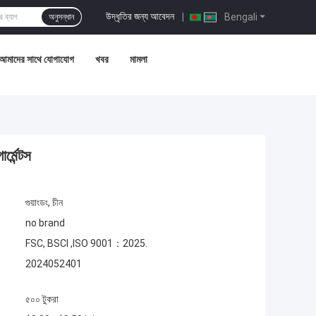
উদ্ধৃতির জন্য আবেদন
|
Bengali
অনুসন্ধান
আমাদের সাথে যোগাযোগ
খবর
মামলা
্মেন্টস
গুয়াংডং, চীন
no brand
FSC, BSCI ,ISO 9001：2025.
2024052401
৫০০ টুকরা